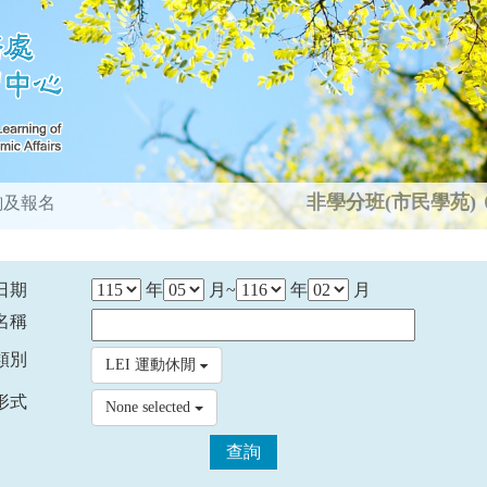
非學分班(市民學苑)
詢及報名
日期
年
月~
年
月
名稱
類別
LEI 運動休閒
形式
None selected
查詢