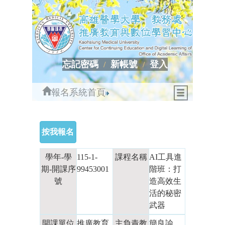
忘記密碼
新帳號
登入
報名系統首頁
學年-學
115-1-
課程名稱
AI工具進
期-開課序
99453001
階班：打
號
造高效生
活的秘密
武器
開課單位
推廣教育
主負責教
簡良諭