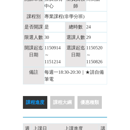
中心
師
課程別
專業課程(非學分班)
是否開課
是
總時數
24
限選人數
30
選課人數
29
開課起迄
1150914
選課起迄
1150520
日期
～
日期
～
1151214
1150826
備註
每週一18:30-20:30｜★請自備
筆電
課程進度
課程大綱
優惠種類
週
上課日
上課進度
講