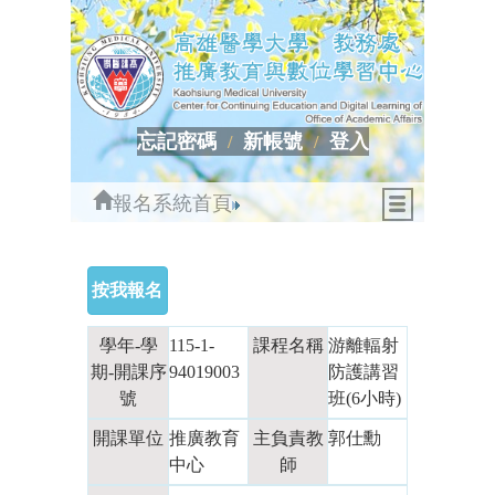
忘記密碼
新帳號
登入
報名系統首頁
學年-學
115-1-
課程名稱
游離輻射
期-開課序
94019003
防護講習
號
班(6小時)
開課單位
推廣教育
主負責教
郭仕勳
中心
師