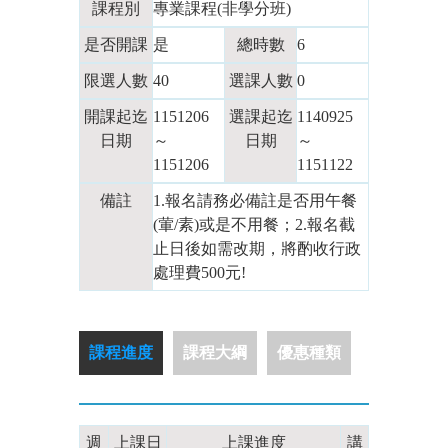
課程別
專業課程(非學分班)
是否開課
是
總時數
6
限選人數
40
選課人數
0
開課起迄
1151206
選課起迄
1140925
日期
～
日期
～
1151206
1151122
備註
1.報名請務必備註是否用午餐
(葷/素)或是不用餐；2.報名截
止日後如需改期，將酌收行政
處理費500元!
課程進度
課程大綱
優惠種類
週
上課日
上課進度
講