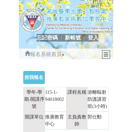
忘記密碼
新帳號
登入
報名系統首頁
學年-學
115-1-
課程名稱
游離輻射
期-開課序
94018002
防護講習
號
班(3小時)
開課單位
推廣教育
主負責教
郭仕勳
中心
師