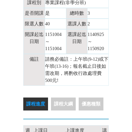
課程別
專業課程(非學分班)
是否開課
是
總時數
3
限選人數
40
選課人數
2
開課起迄
1151004
選課起迄
1140925
日期
～
日期
～
1151004
1150920
備註
請務必備註：上午班(9-12)或下
午班(13-16)；報名截止日後如
需改期，將酌收行政處理費
500元!
課程進度
課程大綱
優惠種類
週
上課日
上課進度
講