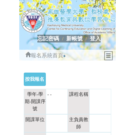
忘記密碼
新帳號
登入
報名系統首頁
學年-學
- -
課程名稱
期-開課序
號
開課單位
主負責教
師