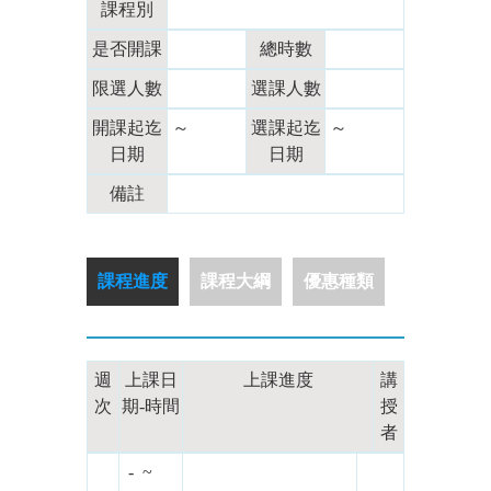
課程別
是否開課
總時數
限選人數
選課人數
開課起迄
～
選課起迄
～
日期
日期
備註
課程進度
課程大綱
優惠種類
週
上課日
上課進度
講
次
期-時間
授
者
- ~