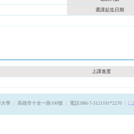
選課起迄日期
上課進度
學大學
高雄市十全一路100號
電話:886-7-3121101*2270