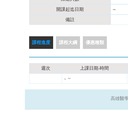
開課起迄日期
～
備註
課程進度
課程大綱
優惠種類
週次
上課日期-時間
- ~
高雄醫