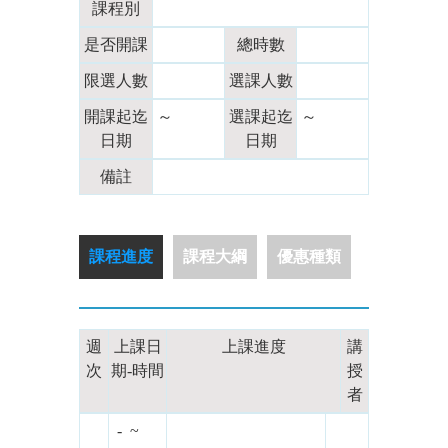
課程別
是否開課
總時數
限選人數
選課人數
開課起迄
～
選課起迄
～
日期
日期
備註
課程進度
課程大綱
優惠種類
週
上課日
上課進度
講
次
期-時間
授
者
- ~