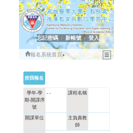
忘記密碼
新帳號
登入
報名系統首頁
學年-學
- -
課程名稱
期-開課序
號
開課單位
主負責教
師